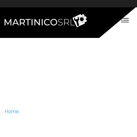
Bodyshop -
Martinico Srl
Home
Bodyshop