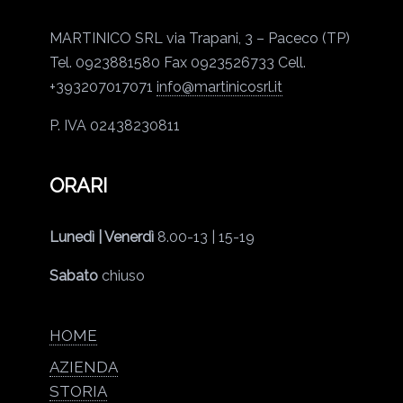
MARTINICO SRL
via Trapani, 3 – Paceco (TP)
Tel. 0923881580
Fax 0923526733
Cell.
+393207017071
info@martinicosrl.it
P. IVA 02438230811
ORARI
Lunedì | Venerdì
8.00-13 | 15-19
Sabato
chiuso
HOME
AZIENDA
STORIA