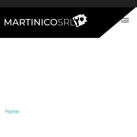
Bodyshop -
Martinico Srl
Home
Bodyshop