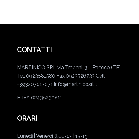
CONTATTI
MARTINICO SRL
via Trapani, 3 – Paceco (TP)
Tel. 0923881580
Fax 0923526733
Cell.
+393207017071
info@martinicosrl.it
P. IVA 02438230811
ORARI
Lunedì | Venerdì
8.00-13 | 15-19