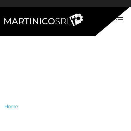
Michale John -
Martinico Srl
Home
Michale John